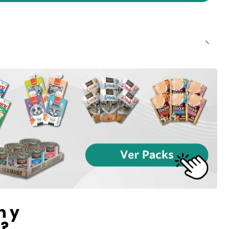
n y
l?