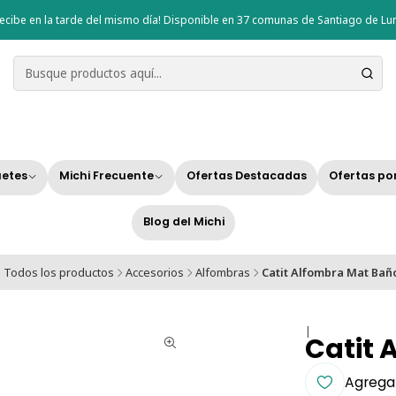
ecibe en la tarde del mismo día! Disponible en 37 comunas de Santiago de Lun
etes
Michi Frecuente
Ofertas Destacadas
Ofertas po
Blog del Michi
Todos los productos
Accesorios
Alfombras
Catit Alfombra Mat Bañ
|
Catit 
Agregar