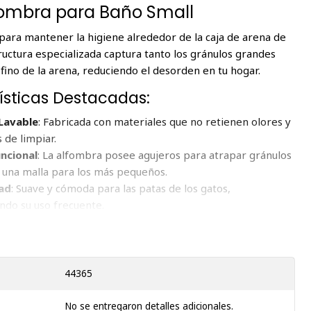
fombra para Baño Small
para mantener la higiene alrededor de la caja de arena de
tructura especializada captura tanto los gránulos grandes
fino de la arena, reduciendo el desorden en tu hogar.
ísticas Destacadas:
 Lavable
: Fabricada con materiales que no retienen olores y
s de limpiar.
ncional
: La alfombra posee agujeros para atrapar gránulos
 una malla para los más pequeños.
ad
: Suave y cómoda para las patas de los gatos,
do su uso frecuente.
de 40 x 60 cm
daciones de Uso:
Fácil
: Sacude la alfombra al aire libre para eliminar la arena
44365
pírala. Lávala con un detergente suave en agua tibia y déjala
pletamente antes de volver a usarla.
No se entregaron detalles adicionales.