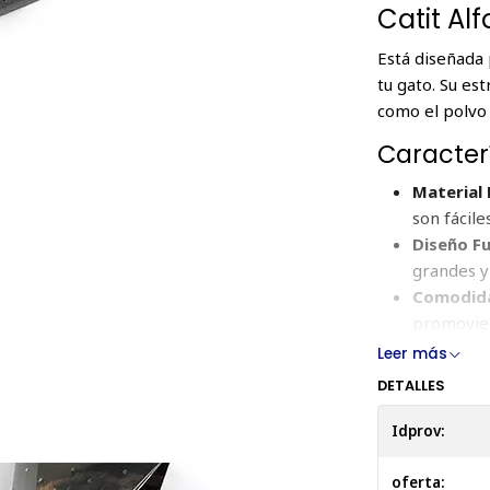
Catit Al
Está diseñada 
tu gato. Su es
como el polvo 
Caracter
Material
son fácile
Diseño Fu
grandes y
Comodid
promovien
Tamaño
Leer más
Recomen
DETALLES
Limpieza 
Idprov:
y luego as
secar com
oferta: