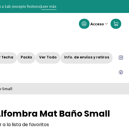
 a Sab (excepto festivos)
Leer más
Acceso
r fecha
Packs
Ver Todo
Info. de envíos y retiros
o Small
Alfombra Mat Baño Small
 a la lista de favoritos