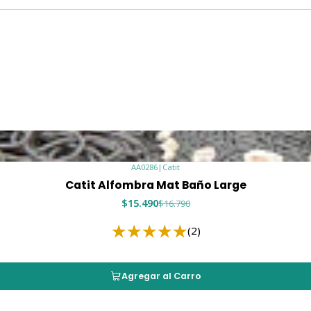
AA0286
|
Catit
Catit Alfombra Mat Baño Large
$15.490
$16.790
(2)
Agregar al Carro