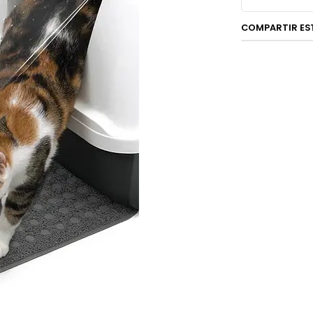
Este producto 
COMPARTIR ES
práctica para 