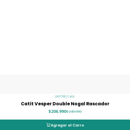
JA0198
|
Catit
Catit Vesper Double Nogal Rascador
$206.990
$249.990
Agregar al Carro