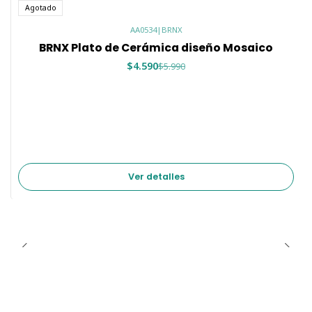
Agotado
AA0534
|
BRNX
BRNX Plato de Cerámica diseño Mosaico
$4.590
$5.990
Ver detalles