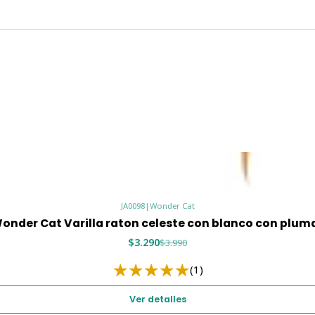
JA0098
|
Wonder Cat
onder Cat Varilla raton celeste con blanco con plum
$3.290
$3.990
(1)
Ver detalles