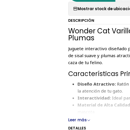
Mostrar stock de ubicac
DESCRIPCIÓN
Wonder Cat Varil
Plumas
Juguete interactivo diseñado 
de sisal suave y plumas atract
caza de tu felino.
Características Pri
Diseño Atractivo:
Ratón 
la atención de tu gato.
Interactividad:
Ideal par
Material de Alta Calidad
mascota.
Varilla de madera:
Fácil 
Leer más
DETALLES