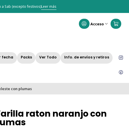
 a Sab (excepto festivos)
Leer más
Acceso
r fecha
Packs
Ver Todo
Info. de envíos y retiros
eleste con plumas
rilla raton naranjo con
plumas