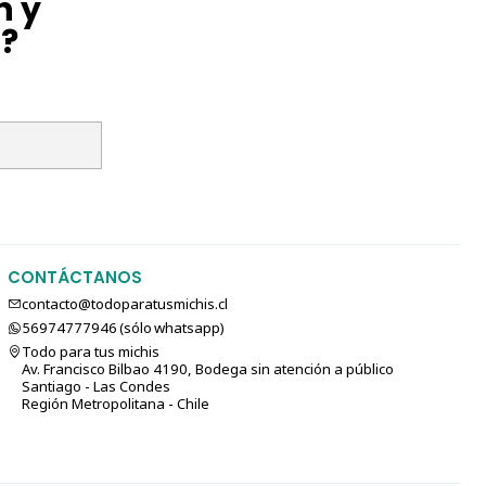
n y
l?
CONTÁCTANOS
contacto@todoparatusmichis.cl
56974777946 (sólo⁣⁣⁣⁣⁣​​​​​​​​​​​​​​​ whatsapp)
Todo para tus michis
Av. Francisco Bilbao 4190, Bodega sin atención a público
Santiago - Las Condes
Región Metropolitana - Chile