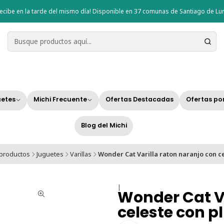
ecibe en la tarde del mismo día! Disponible en 37 comunas de Santiago de Lun
etes
Michi Frecuente
Ofertas Destacadas
Ofertas po
Blog del Michi
 productos
Juguetes
Varillas
Wonder Cat Varilla raton naranjo con c
|
Wonder Cat Va
celeste con 