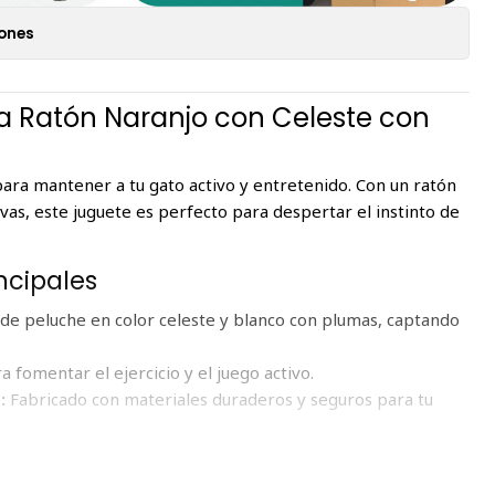
iones
la Ratón Naranjo con Celeste con
para mantener a tu gato activo y entretenido. Con un ratón
ivas, este juguete es perfecto para despertar el instinto de
ncipales
de peluche en color celeste y blanco con plumas, captando
a fomentar el ejercicio y el juego activo.
:
Fabricado con materiales duraderos y seguros para tu
de manejar y resistente al uso continuo.