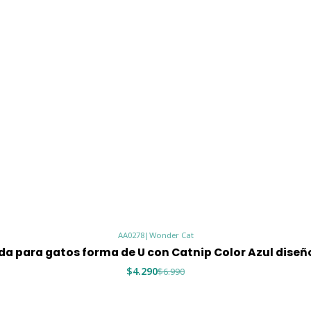
AA0278
|
Wonder Cat
a para gatos forma de U con Catnip Color Azul diseñ
$4.290
$6.990