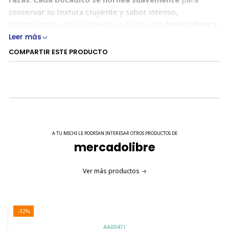
conservar su textura crujiente y sabor intenso,
garantizando una experiencia culinaria que
hará salivar a
tu felino
.
Leer más
COMPARTIR ESTE PRODUCTO
Packs disponibles:
- 6 unidades de Queso
Vcto/Mejor antes de: 28-05-2025
A TU MICHI LE PODRÍAN INTERESAR OTROS PRODUCTOS DE
mercadolibre
Ver más productos
-32%
AA0047
|