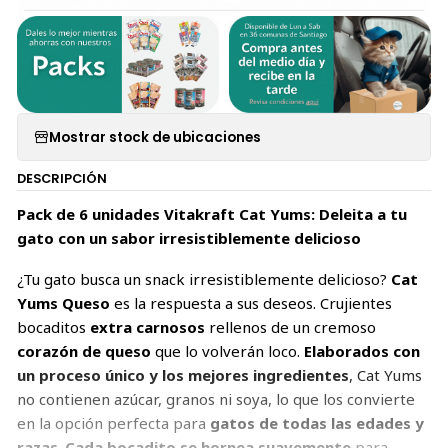
Mostrar stock de ubicaciones
DESCRIPCIÓN
Pack de 6 unidades Vitakraft Cat Yums: Deleita a tu
gato con un sabor irresistiblemente delicioso
¿Tu gato busca un snack irresistiblemente delicioso?
Cat
Yums Queso
es la respuesta a sus deseos. Crujientes
bocaditos
extra carnosos
rellenos de un cremoso
corazón de queso
que lo volverán loco.
Elaborados con
un proceso único y los mejores ingredientes
, Cat Yums
no contienen azúcar, granos ni soya, lo que los convierte
en la opción perfecta para
gatos de todas las edades y
razas
.
Cada bocadito se hornea suavemente
para