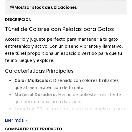
Mostrar stock de ubicaciones
DESCRIPCIÓN
Túnel de Colores con Pelotas para Gatos
Accesorio y juguete perfecto para mantener a tu gato
entretenido y activo. Con un diseño vibrante y llamativo,
este túnel proporciona un espacio divertido para que tu
felino juegue y explore.
Características Principales
Color Multicolor:
Diseñado con colores brillantes
que atraen la atención de tu gato.
Material Duradero:
Hecho de poliéster resistente
que permite una larga duración.
Longitud:
50 cm, proporcionando un amplio espacio
para que tu gato se divierta.
Leer más
Pelotas Incorporadas:
Incluye pelotas colgantes en
COMPARTIR ESTE PRODUCTO
el interior para mayor diversión y estímulo.