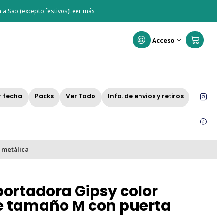
 a Sab (excepto festivos)
Leer más
Acceso
r fecha
Packs
Ver Todo
Info. de envíos y retiros
 metálica
ortadora Gipsy color
e tamaño M con puerta