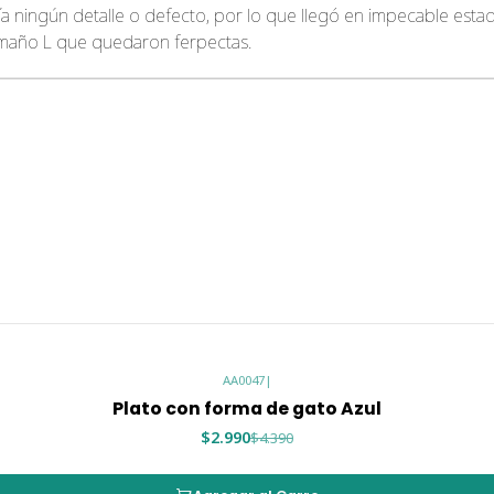
enía ningún detalle o defecto, por lo que llegó en impecable es
maño L que quedaron ferpectas.
AA0047
|
Plato con forma de gato Azul
$2.990
$4.390