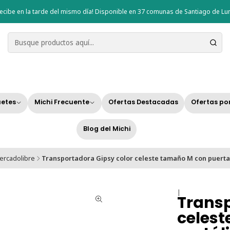
ecibe en la tarde del mismo día! Disponible en 37 comunas de Santiago de Lun
etes
Michi Frecuente
Ofertas Destacadas
Ofertas po
Blog del Michi
ercadolibre
Transportadora Gipsy color celeste tamaño M con puerta
|
Transp
celest