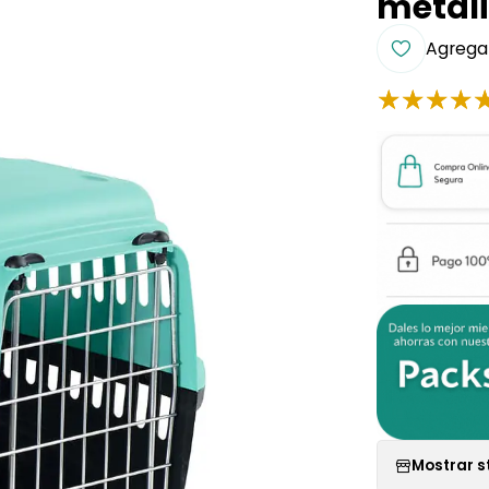
metál
Agregar
Mostrar s