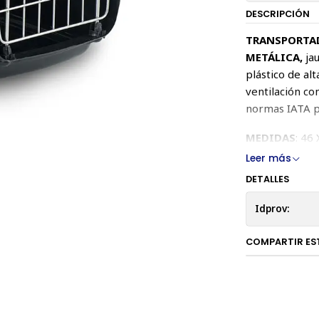
DESCRIPCIÓN
TRANSPORTAD
METÁLICA,
jau
plástico de al
ventilación co
normas IATA p
MEDIDAS
: 46
Leer más
DETALLES
Idprov:
COMPARTIR ES