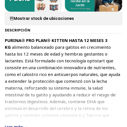
Mostrar stock de ubicaciones
DESCRIPCIÓN
PURINA® PRO PLAN® KITTEN HASTA 12 MESES 3
KG
alimento balanceado para gatitos en crecimiento
hasta los 12 meses de edad y hembras gestantes o
lactantes. Está formulado con tecnología optistart que
consiste en una combinación innovadora de nutrientes,
como el calostro rico en anticuerpos naturales, que ayuda
a extender la protección que comenzó con la lecha
materna, reforzando su sistema inmune, la salud
intestinal de tu gatito y ayudando a reducir el riesgo de
trastornos digestivos. Además, contiene DHA que
estimula el desarrollo del cerebro y la retina de los
gatitos y también contiene vitamina A y Taurina que
agregan mayor aporte al desarrollo óptimo de la visión