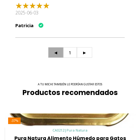
2025-06-03
Patricia
◄
1
►
A TU MICHI TAMBIÉN LE PODRÍAN GUSTAR ESTOS
Productos recomendados
-37%
CA0212
|
Pura Natura
Pura Natura Alimento Húmedo para Gatos