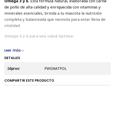
Omega 3 y 6.
Esta fórmula natural, elaborada con carne
de pollo de alta calidad y enriquecida con vitaminas y
minerales esenciales, brinda a tu mascota la nutrición
completa y balanceada que necesita para estar llena de
vitalidad.
Omega 3 y 6 para una salud óptima:
Piel y pelaje radiantes:
Los ácidos grasos Omega 3 y
Leer más
6 nutren la piel desde adentro, promoviendo un
DETALLES
pelaje suave, brillante y libre de caspa.
Digestión sana:
Favorecen la absorción de
Idprov:
PWGNATPOL
nutrientes y fortalecen el sistema digestivo,
previniendo molestias estomacales y diarreas.
COMPARTIR ESTE PRODUCTO
Beneficios adicionales:
Sabor irresistible:
Un delicioso manjar que tu gato
adorará en cada bocado.
Análisis nutricional garantizado:
Pura Natura