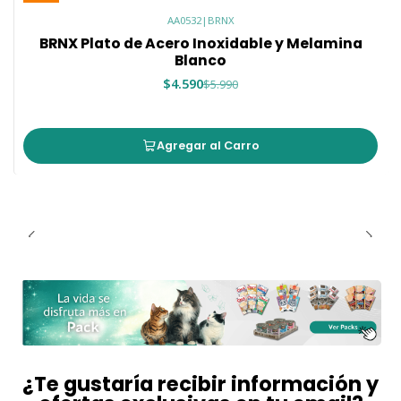
AA0532
|
BRNX
BRNX Plato de Acero Inoxidable y Melamina
Blanco
$4.590
$5.990
Agregar al Carro
¿Te gustaría recibir información y