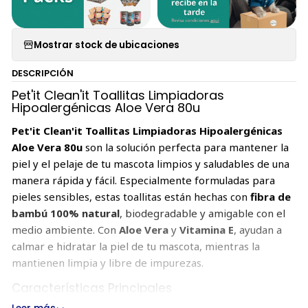
Mostrar stock de ubicaciones
DESCRIPCIÓN
Pet'it Clean'it Toallitas Limpiadoras
Hipoalergénicas Aloe Vera 80u
Pet'it Clean'it Toallitas Limpiadoras Hipoalergénicas
Aloe Vera 80u
son la solución perfecta para mantener la
piel y el pelaje de tu mascota limpios y saludables de una
manera rápida y fácil. Especialmente formuladas para
pieles sensibles, estas toallitas están hechas con
fibra de
bambú 100% natural
, biodegradable y amigable con el
medio ambiente. Con
Aloe Vera
y
Vitamina E
, ayudan a
calmar e hidratar la piel de tu mascota, mientras la
mantienen limpia y libre de impurezas.
Características Principales