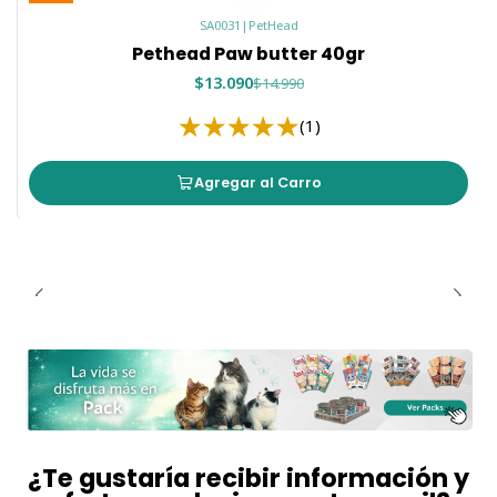
SA0031
|
PetHead
Pethead Paw butter 40gr
$13.090
$14.990
(1)
Agregar al Carro
¿Te gustaría recibir información y