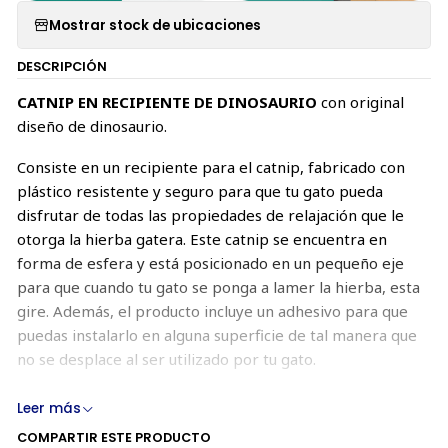
Mostrar stock de ubicaciones
DESCRIPCIÓN
CATNIP EN RECIPIENTE DE DINOSAURIO
con original
diseño de dinosaurio.
Consiste en un recipiente para el catnip, fabricado con
plástico resistente y seguro para que tu gato pueda
disfrutar de todas las propiedades de relajación que le
otorga la hierba gatera. Este catnip se encuentra en
forma de esfera y está posicionado en un pequeño eje
para que cuando tu gato se ponga a lamer la hierba, esta
gire. Además, el producto incluye un adhesivo para que
puedas instalarlo en alguna superficie de tal manera que
no se desplace al ser utilizado por tu gato.
¡Es el regalo perfecto para tu mascota!
Leer más
COMPARTIR ESTE PRODUCTO
MEDIDAS: