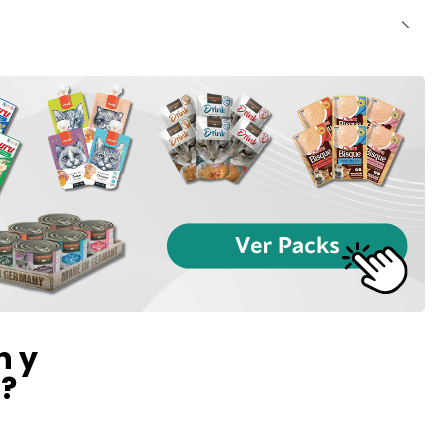
n y
l?