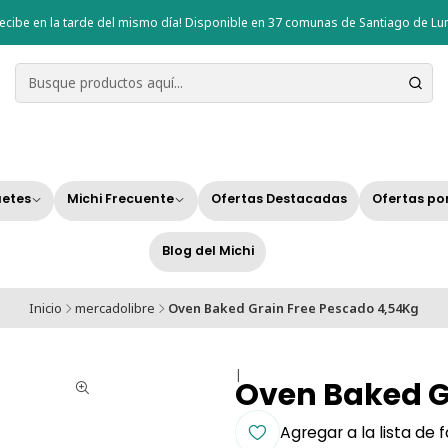
ecibe en la tarde del mismo día! Disponible en 37 comunas de Santiago de Lun
etes
Michi Frecuente
Ofertas Destacadas
Ofertas po
Blog del Michi
Inicio
mercadolibre
Oven Baked Grain Free Pescado 4,54Kg
|
Oven Baked G
Agregar a la lista de 