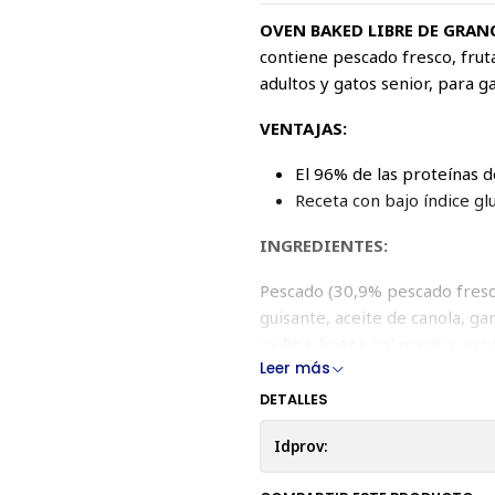
OVEN BAKED LIBRE DE GRANO
contiene pescado fresco, frut
adultos y gatos senior, para g
VENTAJAS:
El 96% de las proteínas 
Receta con bajo índice gl
INGREDIENTES:
Pescado (30,9% pescado fresc
guisante, aceite de canola, ga
inulina, linaza, sal marina, e
Leer más
sulfato de condroitina, Extrac
brócoli, arándanos, batatas, 
DETALLES
COMPONENTES:
Idprov:
Proteína cruda (36%); Grasa c