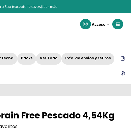
 a Sab (excepto festivos)
Leer más
Acceso
r fecha
Packs
Ver Todo
Info. de envíos y retiros
rain Free Pescado 4,54Kg
favoritos