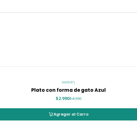
AA0047
|
Plato con forma de gato Azul
$2.990
$4.390
Agregar al Carro