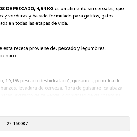
S DE PESCADO, 4,54 KG
es un alimento sin cereales, que
as y verduras y ha sido formulado para gatitos, gatos
atos en todas las etapas de vida.
de esta receta proviene de, pescado y legumbres.
ucémico.
o, 19,1% pescado deshidratado), guisantes, proteína de
rbanzos, levadura de cerveza, fibra de guisante, calabaza,
spinacas, extracto de té verde, clorhidrato de glucosamina,
to de yuca schidigera, algas, manzanas, plátanos, arándanos,
extracto de romero. Puede contener trazas de cacahuete.
27-150007
ruda (18%); Fibra cruda (3,0%); Humedad (10%); Calcio