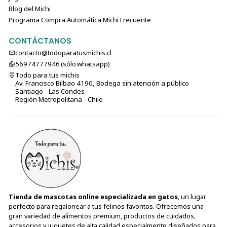
Blog del Michi
1 kg
18-40 g
36-45 g
32-36 g
-
Programa Compra Automática Michi Frecuente
1.5 kg
-
54-63 g
45-54 g
36-54 g
2 kg
-
63-72 g
54-60 g
45-50 g
CONTÁCTANOS
2.5 kg
-
-
63-68 g
54-60 g
contacto@todoparatusmichis.cl
56974777946 (sólo⁣⁣⁣⁣⁣​​​​​​​​​​​​​​​ whatsapp)
3 kg
-
-
-
60-63 g
Todo para tus michis
3.5 kg
-
-
-
63-68 g
Av. Francisco Bilbao 4190, Bodega sin atención a público
Santiago - Las Condes
🐱
Para Gatas en Gestación y Lactancia
Región Metropolitana - Chile
Peso del gato adulto
Cantidad diaria
(kg)
recomendada (g)
3 kg
45-80 g
5 kg
65-110 g
Lactancia
A libre demanda
📌
Nota:
Ajusta la cantidad según la actividad física y
metabolismo de tu gato.
Tienda de mascotas online especializada en gatos
, un lugar
perfecto para regalonear a tus felinos favoritos. Ofrecemos una
gran variedad de alimentos premium, productos de cuidados,
🛒
¿Por qué elegir N&D Granos Ancestrales
accesorios y juguetes de alta calidad especialmente diseñados para