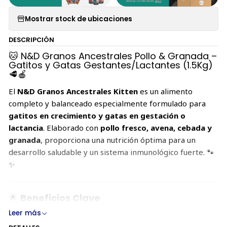
Mostrar stock de ubicaciones
DESCRIPCIÓN
🐱 N&D Granos Ancestrales Pollo & Granada –
Gatitos y Gatas Gestantes/Lactantes (1.5Kg)
🥩🍎
El
N&D Granos Ancestrales Kitten
es un alimento
completo y balanceado especialmente formulado para
gatitos en crecimiento y gatas en gestación o
lactancia
. Elaborado con
pollo fresco, avena, cebada y
granada
, proporciona una nutrición óptima para un
desarrollo saludable y un sistema inmunológico fuerte. 🐾
✨
🌟
Beneficios Clave
Leer más
✔
Alto en proteínas (38%)
para un crecimiento óptimo.
🦴