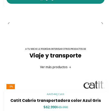
Ventilación Adecuada:
Asegura que tu mascota esté
siempre cómoda y bien ventilada.
La
Mochila Rosada con Patrón de Círculos
es perfecta
para llevar a tu mascota contigo de manera segura y
cómoda, sin sacrificar el estilo. ¡Haz que tus paseos sean
más agradables con esta mochila práctica y elegante!
A TU MICHI LE PODRÍAN INTERESAR OTROS PRODUCTOS DE
Viaje y transporte
Ver más productos
-5%
AA0544
|
Catit
Catit Cabrio transportadora color Azul Gris
$62.990
$65.990