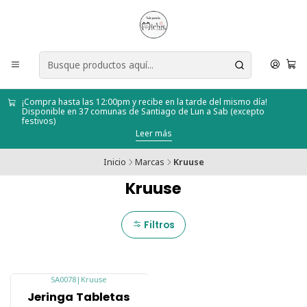
¡Compra hasta las 12:00pm y recibe en la tarde del mismo día!
Disponible en 37 comunas de Santiago de Lun a Sab (excepto
festivos)
Leer más
Inicio
Marcas
Kruuse
Kruuse
Filtros
SA0078
|
Kruuse
-6%
Jeringa Tabletas
Agotado