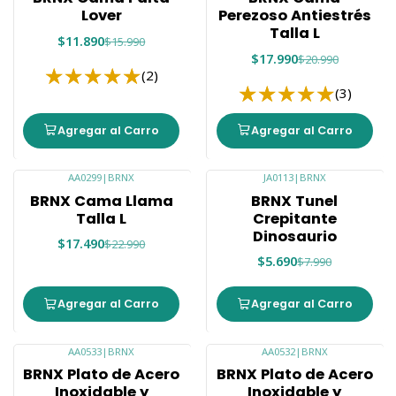
Lover
Perezoso Antiestrés
Talla L
$11.890
$15.990
$17.990
$20.990
(2)
(3)
Agregar al Carro
Agregar al Carro
AA0299
|
BRNX
JA0113
|
BRNX
-24%
-29%
BRNX Cama Llama
BRNX Tunel
Talla L
Crepitante
Dinosaurio
$17.490
$22.990
$5.690
$7.990
Agregar al Carro
Agregar al Carro
AA0533
|
BRNX
AA0532
|
BRNX
-23%
-23%
BRNX Plato de Acero
BRNX Plato de Acero
Inoxidable y
Inoxidable y