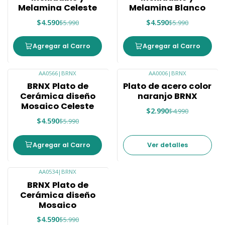
Melamina Celeste
Melamina Blanco
$4.590
$4.590
$5.990
$5.990
Agregar al Carro
Agregar al Carro
AA0566
|
BRNX
AA0006
|
BRNX
-23%
-40%
BRNX Plato de
Plato de acero color
Nuevo
Agotado
Cerámica diseño
naranjo BRNX
Mosaico Celeste
$2.990
$4.990
$4.590
$5.990
Agregar al Carro
Ver detalles
AA0534
|
BRNX
-23%
BRNX Plato de
Agotado
Cerámica diseño
Mosaico
$4.590
$5.990