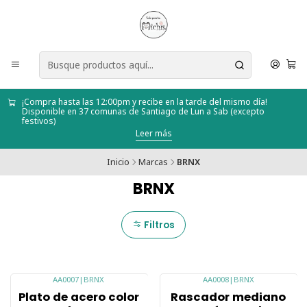
¡Compra hasta las 12:00pm y recibe en la tarde del mismo día!
Disponible en 37 comunas de Santiago de Lun a Sab (excepto
festivos)
Leer más
Inicio
Marcas
BRNX
BRNX
Filtros
AA0007
|
BRNX
AA0008
|
BRNX
-40%
Plato de acero color
Rascador mediano