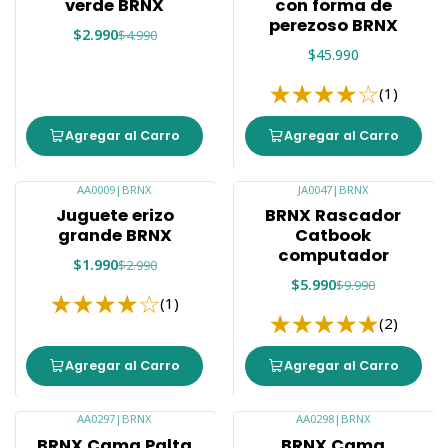
verde BRNX
con forma de
perezoso BRNX
$2.990
$4.990
$45.990
(1)
Agregar al Carro
Agregar al Carro
AA0009
|
BRNX
JA0047
|
BRNX
-33%
-40%
Juguete erizo
BRNX Rascador
grande BRNX
Catbook
computador
$1.990
$2.990
$5.990
$9.990
(1)
(2)
Agregar al Carro
Agregar al Carro
AA0297
|
BRNX
AA0298
|
BRNX
-26%
-14%
BRNX Cama Palta
BRNX Cama