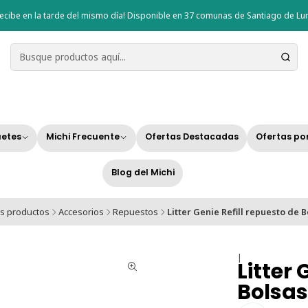
ecibe en la tarde del mismo día! Disponible en 37 comunas de Santiago de Lun
etes
Michi Frecuente
Ofertas Destacadas
Ofertas po
Blog del Michi
s productos
Accesorios
Repuestos
Litter Genie Refill repuesto de 
|
Litter 
Bolsas