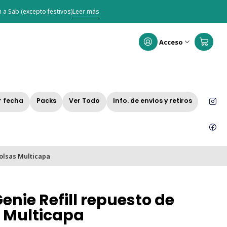
 a Sab (excepto festivos)
Leer más
Acceso
r fecha
Packs
Ver Todo
Info. de envíos y retiros
Bolsas Multicapa
Genie Refill repuesto de
 Multicapa