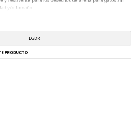
dad y/o tamaño.
LGDR
TE PRODUCTO