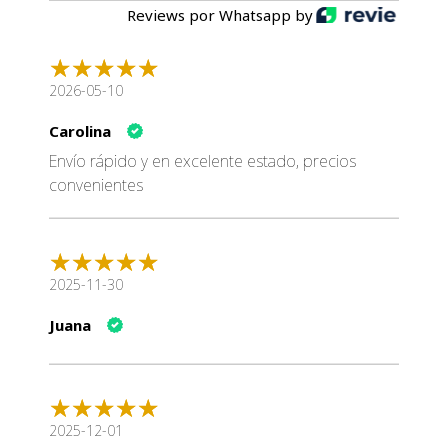
8 - 10
110 - 130
Reviews por Whatsapp by
¿Por Qué Elegir Leonardo Adult Poultry GF?
Leonardo Adult Poultry GF es más que un simple alimento;
2026-05-10
es una inversión en la salud y felicidad de tu gato. Con una
fórmula cuidadosamente desarrollada, garantiza una
Carolina
nutrición completa y equilibrada, promoviendo una vida
Envío rápido y en excelente estado, precios
activa y saludable. No comprometas la calidad de vida de
convenientes
tu mascota, elige Leonardo Adult Poultry GF hoy mismo.
2025-11-30
Juana
2025-12-01