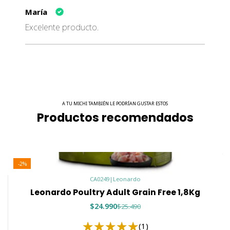
María
Excelente producto.
A TU MICHI TAMBIÉN LE PODRÍAN GUSTAR ESTOS
Productos recomendados
-2%
CA0249
|
Leonardo
Leonardo Poultry Adult Grain Free 1,8Kg
$24.990
$25.490
(1)