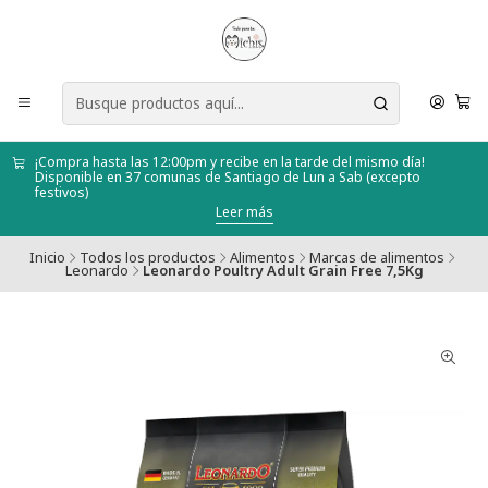
¡Compra hasta las 12:00pm y recibe en la tarde del mismo día!
Disponible en 37 comunas de Santiago de Lun a Sab (excepto
festivos)
Leer más
Inicio
Todos los productos
Alimentos
Marcas de alimentos
Leonardo
Leonardo Poultry Adult Grain Free 7,5Kg