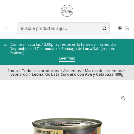
¡Compra hasta las 12:00pm y recibe en la tarde del mismo día!
Disponible en 37 comunas de Santiago de Lun a Sab (excepto
festivos)
Leer más
Inicio
Todos los productos
Alimentos
Marcas de alimentos
Leonardo
Leonardo Lata Cordero con Ave y Calabaza 400g