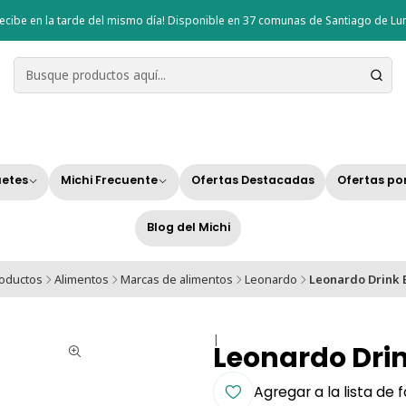
ecibe en la tarde del mismo día! Disponible en 37 comunas de Santiago de Lun
etes
Michi Frecuente
Ofertas Destacadas
Ofertas po
Blog del Michi
roductos
Alimentos
Marcas de alimentos
Leonardo
Leonardo Drink B
|
Leonardo Drin
Agregar a la lista de 