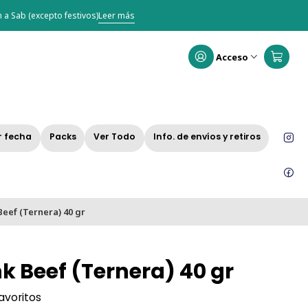
 a Sab (excepto festivos)
Leer más
Acceso
r fecha
Packs
Ver Todo
Info. de envíos y retiros
eef (Ternera) 40 gr
k Beef (Ternera) 40 gr
favoritos