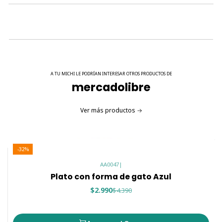
MEDIDAS:
17 x 7 cm
A TU MICHI LE PODRÍAN INTERESAR OTROS PRODUCTOS DE
mercadolibre
Ver más productos
-32%
AA0047
|
Plato con forma de gato Azul
$2.990
$4.390