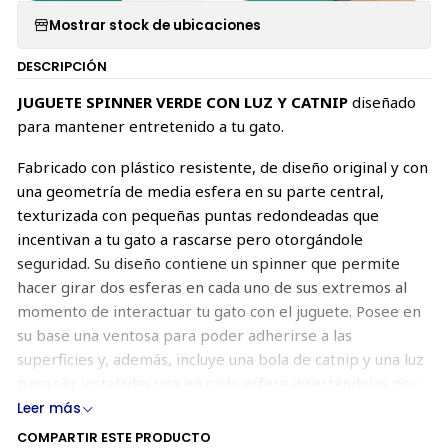
Mostrar stock de ubicaciones
DESCRIPCIÓN
JUGUETE SPINNER VERDE CON LUZ Y CATNIP
diseñado
para mantener entretenido a tu gato.
Fabricado con plástico resistente, de diseño original y con
una geometría de media esfera en su parte central,
texturizada con pequeñas puntas redondeadas que
incentivan a tu gato a rascarse pero otorgándole
seguridad. Su diseño contiene un spinner que permite
hacer girar dos esferas en cada uno de sus extremos al
momento de interactuar tu gato con el juguete. Posee en
su base una ventosa para poder adherirse a las
superficies y, además, incluye una bola de catnip y una luz
para ser instaladas una en cada esfera insertándolas por
su parte inferior.
Leer más
COMPARTIR ESTE PRODUCTO