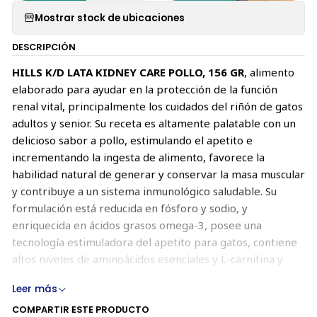
Mostrar stock de ubicaciones
DESCRIPCIÓN
HILLS K/D LATA KIDNEY CARE POLLO, 156 GR
,
alimento
elaborado para ayudar en la protección de la función
renal vital, principalmente los cuidados del riñón de gatos
adultos y senior. Su receta es altamente palatable con un
delicioso sabor a pollo, estimulando el apetito e
incrementando la ingesta de alimento, favorece la
habilidad natural de generar y conservar la masa muscular
y contribuye a un sistema inmunológico saludable. Su
formulación está reducida en fósforo y sodio, y
enriquecida en ácidos grasos omega-3, posee una
tecnología estimuladora del apetito para gatos, contiene
altos niveles de aminoácidos esenciales y L-carnitina y
promueve un ambiente urinario que reduce el riesgo de
Leer más
desarrollar cristales de estruvita y oxalato de calcio.
COMPARTIR ESTE PRODUCTO