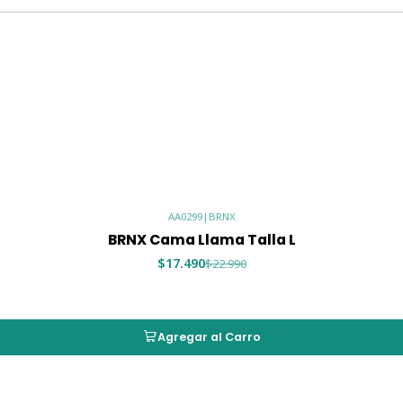
AA0299
|
BRNX
BRNX Cama Llama Talla L
$17.490
$22.990
Agregar al Carro