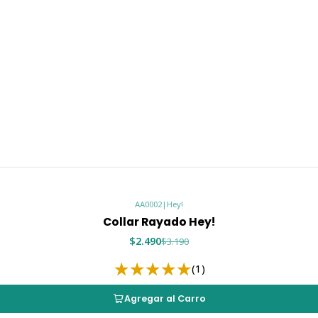
AA0002
|
Hey!
Collar Rayado Hey!
$2.490
$3.190
(1)
Agregar al Carro