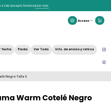
 a Sab (excepto festivos)
Leer más
Acceso
r fecha
Packs
Ver Todo
Info. de envíos y retiros
lé Negro Talla S
ama Warm Cotelé Negro