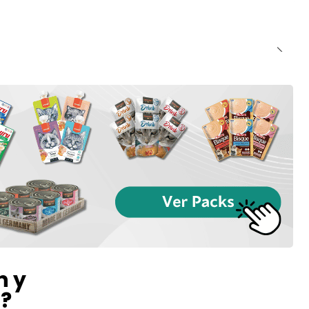
n y
l?