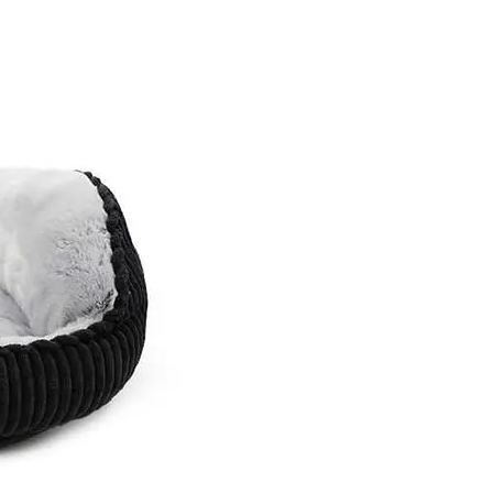
Diseño
Material
Medidas
Uso recomen
Recomen
Colocar e
Seguir las
producto.