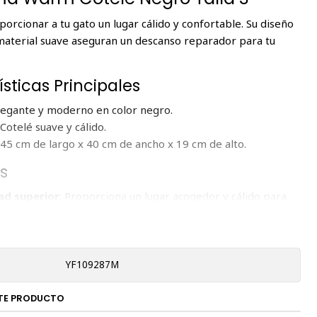
porcionar a tu gato un lugar cálido y confortable. Su diseño
 material suave aseguran un descanso reparador para tu
sticas Principales
Elegante y moderno en color negro.
 Cotelé suave y cálido.
: 45 cm de largo x 40 cm de ancho x 19 cm de alto.
s
d superior
: Proporciona un lugar acogedor y cálido para
.
dad
: Materiales de alta calidad para una larga vida útil.
impiar
: Cojín removible y lavable.
YF109287M
 Especificaciones
TE PRODUCTO
a
Detalle