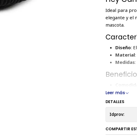
Ideal para pro
elegante y el
mascota.
Caracterí
Diseño
: 
Material
:
Medidas
Beneficio
Comodida
descansar
Leer más
Durabili
DETALLES
Fácil de l
Idprov:
Tabla de
COMPARTIR ES
Característic