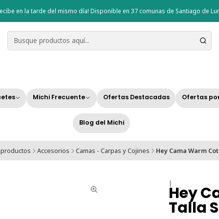
ecibe en la tarde del mismo día! Disponible en 37 comunas de Santiago de Lun
etes
Michi Frecuente
Ofertas Destacadas
Ofertas po
Blog del Michi
 productos
Accesorios
Camas - Carpas y Cojines
Hey Cama Warm Cote
|
Hey C
Talla S