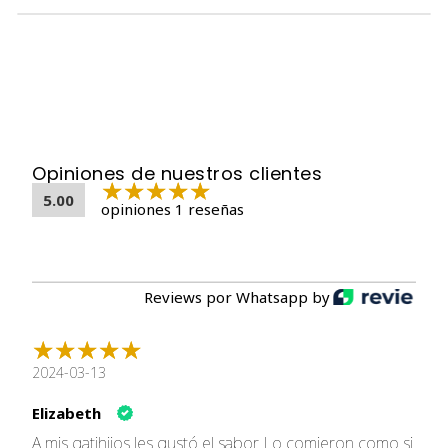
Proteína bruta: 35%, aceites y grasa brutos: 15%, materia
inorgánica: 7,8%, fibra bruta: 3,1%, humedad: 6,5%, calcio:
1,1%, fósforo: 0,6%, sodio: 0,5%.
alimento renal gatos
Opiniones de nuestros clientes
5.00
opiniones 1 reseñas
Reviews por Whatsapp by
2024-03-13
Elizabeth
A mis gatihijos les gustó el sabor. Lo comieron como si