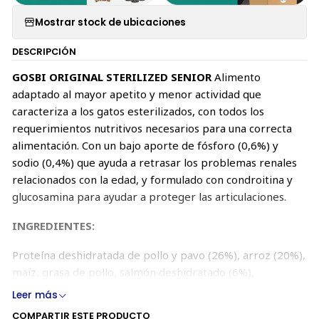
Mostrar stock de ubicaciones
DESCRIPCIÓN
GOSBI ORIGINAL STERILIZED SENIOR
Alimento
adaptado al mayor apetito y menor actividad que
caracteriza a los gatos esterilizados, con todos los
requerimientos nutritivos necesarios para una correcta
alimentación. Con un bajo aporte de fósforo (0,6%) y
sodio (0,4%) que ayuda a retrasar los problemas renales
relacionados con la edad, y formulado con condroitina y
glucosamina para ayudar a proteger las articulaciones.
INGREDIENTES:
Proteína deshidratada de pollo y pavo (26%), arroz (20%),
maíz, grasa de pollo, salmón deshidratado (6%),
guisantes, aceite de salmón, levadura de cerveza,
Leer más
manzana, huevo entero deshidratado, pulpa de
COMPARTIR ESTE PRODUCTO