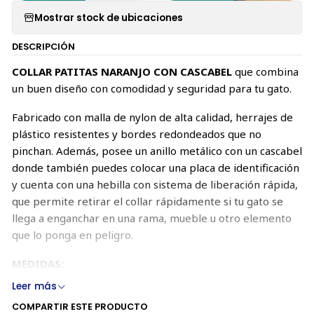
Mostrar stock de ubicaciones
DESCRIPCIÓN
COLLAR PATITAS NARANJO CON CASCABEL
que combina
un buen diseño con comodidad y seguridad para tu gato.
Fabricado con malla de nylon de alta calidad, herrajes de
plástico resistentes y bordes redondeados que no
pinchan. Además, posee un anillo metálico con un cascabel
donde también puedes colocar una placa de identificación
y cuenta con una hebilla con sistema de liberación rápida,
que permite retirar el collar rápidamente si tu gato se
llega a enganchar en una rama, mueble u otro elemento
que lo ponga en peligro.
MEDIDAS:
Leer más
(44,4 cm largo máximo, 26,4 cm largo mínimo) x 1 cm de
COMPARTIR ESTE PRODUCTO
ancho