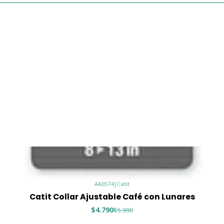
AA0574
|
Catit
Catit Collar Ajustable Café con Lunares
$4.790
$5.990