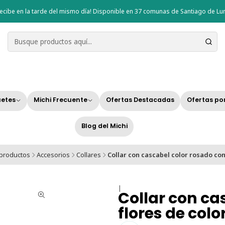
ecibe en la tarde del mismo día! Disponible en 37 comunas de Santiago de Lun
etes
Michi Frecuente
Ofertas Destacadas
Ofertas po
Blog del Michi
 productos
Accesorios
Collares
Collar con cascabel color rosado con
|
Collar con ca
flores de colo