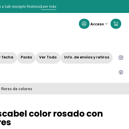
 a Sab (excepto festivos)
Leer más
Acceso
r fecha
Packs
Ver Todo
Info. de envíos y retiros
 flores de colores
scabel color rosado con
res