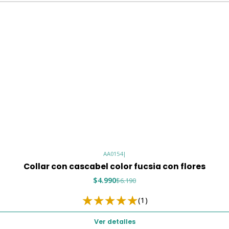
AA0154
|
Collar con cascabel color fucsia con flores
$4.990
$6.190
(1)
Ver detalles