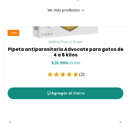
Ver más productos
-19%
SA0023
|
Elanco Bayer
Pipeta antiparasitaria Advocate para gatos de
4 a 8 kilos
$20.990
$25.990
(2)
Agregar al Carro