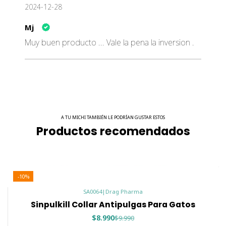
2024-12-28
Mj
Muy buen producto ... Vale la pena la inversion .
A TU MICHI TAMBIÉN LE PODRÍAN GUSTAR ESTOS
Productos recomendados
-10%
SA0064
|
Drag Pharma
Sinpulkill Collar Antipulgas Para Gatos
$8.990
$9.990