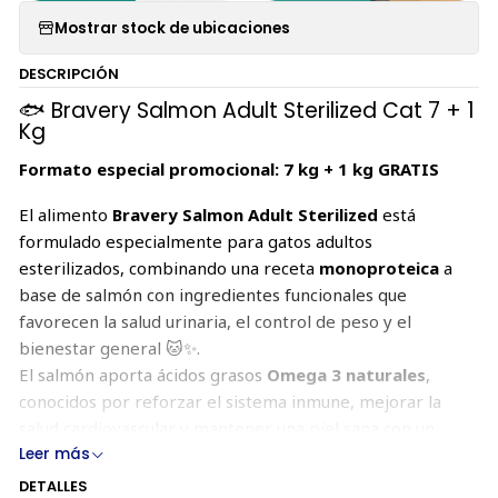
Mostrar stock de ubicaciones
DESCRIPCIÓN
🐟 Bravery Salmon Adult Sterilized Cat 7 + 1
Kg
Formato especial promocional: 7 kg + 1 kg GRATIS
El alimento
Bravery Salmon Adult Sterilized
está
formulado especialmente para gatos adultos
esterilizados, combinando una receta
monoproteica
a
base de salmón con ingredientes funcionales que
favorecen la salud urinaria, el control de peso y el
bienestar general 🐱✨.
El salmón aporta ácidos grasos
Omega 3 naturales
,
conocidos por reforzar el sistema inmune, mejorar la
salud cardiovascular y mantener una piel sana con un
pelaje brillante.
Leer más
DETALLES