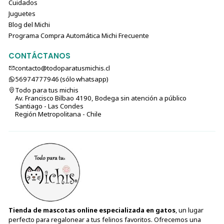
Cuidados
Consumir antes de la fecha indicada en el envase.
Juguetes
Blog del Michi
Programa Compra Automática Michi Frecuente
📏 Cantidades Recomendadas
CONTÁCTANOS
(La tabla oficial para Adulto Esterilizado no fue incluida en la
contacto@todoparatusmichis.cl
información entregada. Si deseas, puedo generar una tabla
56974777946 (sólo⁣⁣⁣⁣⁣​​​​​​​​​​​​​​​ whatsapp)
estándar basada en peso y actividad como las que venimos
Todo para tus michis
creando para Todo para tus Michis.)
Av. Francisco Bilbao 4190, Bodega sin atención a público
Santiago - Las Condes
Región Metropolitana - Chile
🛒 ¿Por qué elegir Bravery Salmon
Sterilized?
Receta monoproteica y libre de granos 🌾❌
Ideal para gatos esterilizados que requieren control
de peso
Perfecto para piel sensible y pelaje opaco
Alimento completo, natural y altamente digestible
Tienda de mascotas online especializada en gatos
, un lugar
Formato promocional especial de 7 kg + 1 kg
perfecto para regalonear a tus felinos favoritos. Ofrecemos una