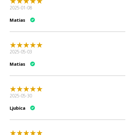
0.09% - Sodio: 0.7%
2025-01-08
comida hipoalergénica para gatos
Matias
hipoalergenica para gatos
2025-05-03
Matias
2025-05-30
Ljubica