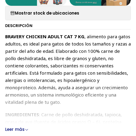
Mostrar stock de ubicaciones
DESCRIPCIÓN
BRAVERY CHICKEN ADULT CAT 7 KG
, alimento para gatos
adultos, es ideal para gatos de todos los tamaños y razas a
partir del año de edad. Elaborado con 100% carne de
pollo deshidratada, es libre de granos y gluten, no
contiene colorantes, saborizantes ni conservantes
artificiales. Está formulado para gatos con sensibilidades,
alergias o intolerancias, es hipoalergénico y
monoproteico. Además, ayuda a asegurar un crecimiento
armonioso, un sistema inmunológico eficiente y una
vitalidad plena de tu gato.
INGREDIENTES
: Carne de pollo deshidratada, tapioca,
grasa de ave (fuente de ácidos grasos Ω – 6), proteína
hidrolizada de pollo, guisantes, levadura y extracto de
Leer más