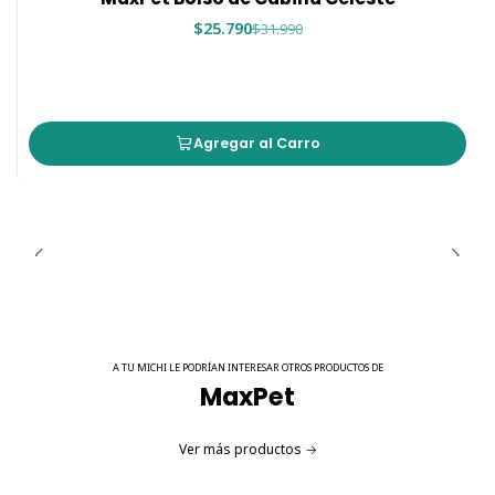
de alta calidad aseguran un viaje cómodo para tu
$25.790
$31.990
mascota.
Durabilidad:
Construido con materiales resistentes y
detalles reforzados para soportar el uso frecuente y
prolongado.
Seguridad:
El clip interno y los cierres robustos
Agregar al Carro
garantizan que tu mascota esté segura y protegida
durante el viaje.
Presentación
MaxPet Bolso de Cabina
en color púrpura, una opción
funcional que combina estilo con practicidad. Ideal para
tutores de mascotas que buscan una solución de
transporte confiable para viajar con sus animales.
A TU MICHI LE PODRÍAN INTERESAR OTROS PRODUCTOS DE
MaxPet
El
MaxPet Bolso de Cabina Púrpura
es la elección
Ver más productos
perfecta para aquellos que desean llevar a sus mascotas
en viajes en avión con total comodidad y seguridad. Con