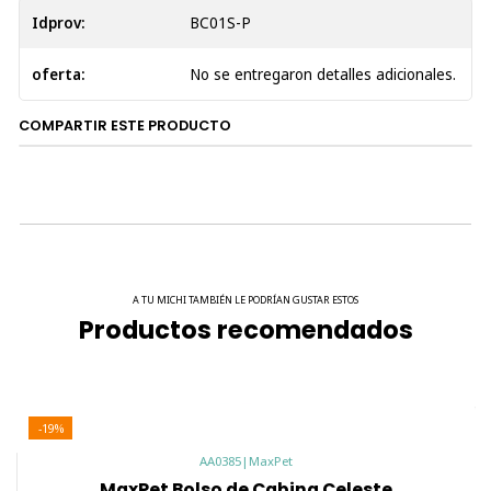
Cierres de Calidad:
Equipado con cierres robustos
Idprov:
BC01S-P
que soportan el peso de tu mascota y proporcionan
una seguridad adicional.
oferta:
No se entregaron detalles adicionales.
Costuras Reforzadas:
Terminaciones con costuras
reforzadas para una mayor durabilidad y para
COMPARTIR ESTE PRODUCTO
soportar el uso frecuente.
Clip de Seguridad:
Incluye un clip interno para
mantener a tu mascota segura dentro del bolso y
evitar escapes no deseados.
Correa de Transporte:
Correa con clip metálico que
no se dobla, proporcionando comodidad y resistencia
al llevar el bolso.
A TU MICHI TAMBIÉN LE PODRÍAN GUSTAR ESTOS
Productos recomendados
Beneficios del MaxPet Bolso de Cabina
Viaje Seguro:
Diseñado para cumplir con los
requisitos de las aerolíneas, permitiendo el
transporte seguro y cómodo de tu mascota en la
-19%
cabina del avión.
AA0385
|
MaxPet
Comodidad:
El diseño ergonómico y los materiales
MaxPet Bolso de Cabina Celeste