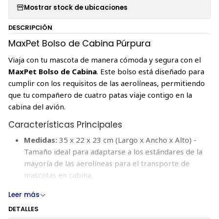
Mostrar stock de ubicaciones
DESCRIPCIÓN
MaxPet Bolso de Cabina Púrpura
Viaja con tu mascota de manera cómoda y segura con el
MaxPet Bolso de Cabina
. Este bolso está diseñado para
cumplir con los requisitos de las aerolíneas, permitiendo
que tu compañero de cuatro patas viaje contigo en la
cabina del avión.
Características Principales
Medidas:
35 x 22 x 23 cm (Largo x Ancho x Alto) -
Tamaño ideal para adaptarse a los estándares de la
mayoría de las aerolíneas para el transporte de
mascotas en cabina.
Tela de Alta Resistencia:
Fabricado con materiales
Leer más
de alta calidad para asegurar durabilidad y resistencia
DETALLES
durante tus viajes.