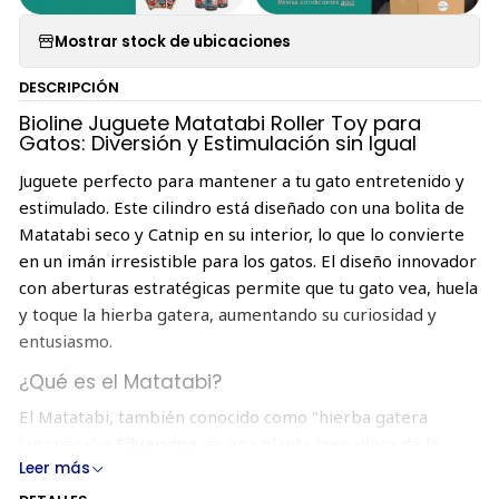
Mostrar stock de ubicaciones
DESCRIPCIÓN
Bioline Juguete Matatabi Roller Toy para
Gatos: Diversión y Estimulación sin Igual
Juguete perfecto para mantener a tu gato entretenido y
estimulado. Este cilindro está diseñado con una bolita de
Matatabi seco y Catnip en su interior, lo que lo convierte
en un imán irresistible para los gatos. El diseño innovador
con aberturas estratégicas permite que tu gato vea, huela
y toque la hierba gatera, aumentando su curiosidad y
entusiasmo.
¿Qué es el Matatabi?
El Matatabi, también conocido como "hierba gatera
japonesa" o
Silvervine
, es una planta trepadora de la
Leer más
familia Actinidiaceae, similar al kiwi. Su nombre científico
es
Actinidia polygama
. En japonés, Matatabi significa