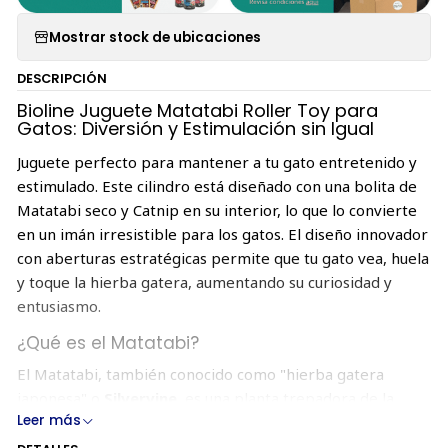
Mostrar stock de ubicaciones
DESCRIPCIÓN
Bioline Juguete Matatabi Roller Toy para
Gatos: Diversión y Estimulación sin Igual
Juguete perfecto para mantener a tu gato entretenido y
estimulado. Este cilindro está diseñado con una bolita de
Matatabi seco y Catnip en su interior, lo que lo convierte
en un imán irresistible para los gatos. El diseño innovador
con aberturas estratégicas permite que tu gato vea, huela
y toque la hierba gatera, aumentando su curiosidad y
entusiasmo.
¿Qué es el Matatabi?
El Matatabi, también conocido como "hierba gatera
japonesa" o
Silvervine
, es una planta trepadora de la
Leer más
familia Actinidiaceae, similar al kiwi. Su nombre científico
es
Actinidia polygama
. En japonés, Matatabi significa