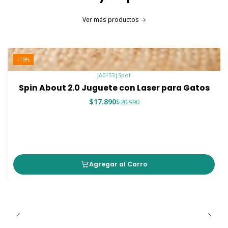
Ver más productos
-15%
JA0153
|
Spot
Spin About 2.0 Juguete con Laser para Gatos
$17.890
$20.990
Agregar al Carro