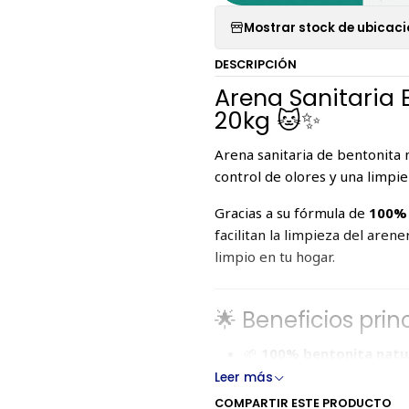
Mostrar stock de ubicac
DESCRIPCIÓN
Arena Sanitaria 
20kg 🐱✨
Arena sanitaria de bentonita 
control de olores y una limpiez
Gracias a su fórmula de
100% 
facilitan la limpieza del ar
limpio en tu hogar.
🌟 Beneficios prin
🌱
100% bentonita natu
💧 Alta capacidad de abs
Leer más
🧱
Gran poder aglomer
COMPARTIR ESTE PRODUCTO