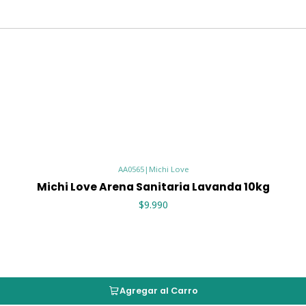
Reducir residuos alreded
Minimizar molestias resp
Mejorar la experiencia t
💡 Ideal para hogares interior
🧱 Composición
Componente
Función
AA0565
|
Michi Love
Bentonita natural
Ultra absor
Michi Love Arena Sanitaria Lavanda 10kg
$9.990
📝 Forma de uso
Utilizar una bandeja amp
Llenar el arenero con a
Retirar desechos diariam
Agregar al Carro
Rellenar las zonas removi