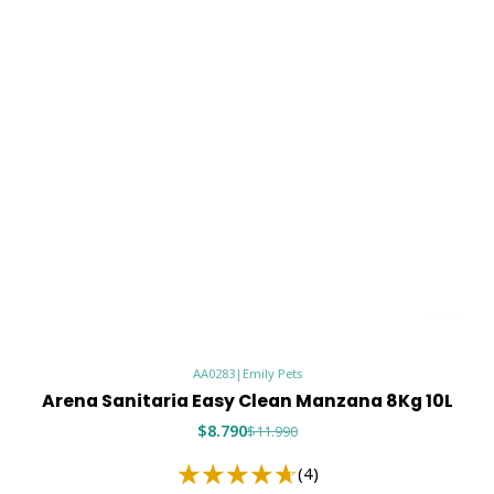
Cambiar completamente l
📦 Formato
Característica
Detalle
Aroma
Neutro / Sin 
Formato
Saco de 20 kg
Rendimiento
25 litros aprox
🐱 Ideal para
Gatos de todas las edade
Hogares con uno o varios
AA0283
|
Emily Pets
Tutores que buscan una a
Arena Sanitaria Easy Clean Manzana 8Kg 10L
Mantener el arenero lim
$8.790
$11.990
(4)
✨ Mantén el arenero de tu mi