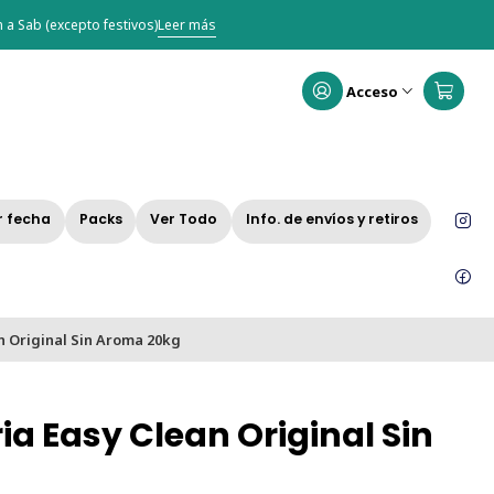
 a Sab (excepto festivos)
Leer más
Acceso
r fecha
Packs
Ver Todo
Info. de envíos y retiros
n Original Sin Aroma 20kg
ia Easy Clean Original Sin