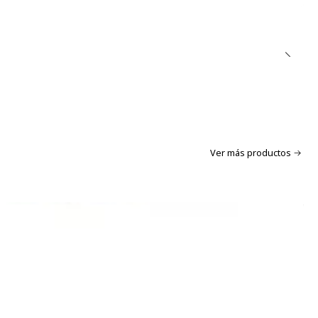
a arena cada 15 días aprox.
aroma
.
Ver más productos
s
 gatos
rena natural y aglomerante
pio y con menos olores
chi limpio, fresco y cómodo con
Easy Clean Original Sin