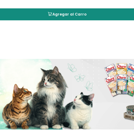
Aroma
🐾💛
Agregar al Carro