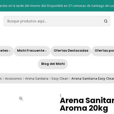
ecibe en la tarde del mismo día! Disponible en 37 comunas de Santiago de Lun
etes
Michi Frecuente
Ofertas Destacadas
Ofertas po
Blog del Michi
os
Accesorios
Arena Sanitaria
Easy Clean
Arena Sanitaria Easy Clea
|
Arena Sanitar
Aroma 20kg