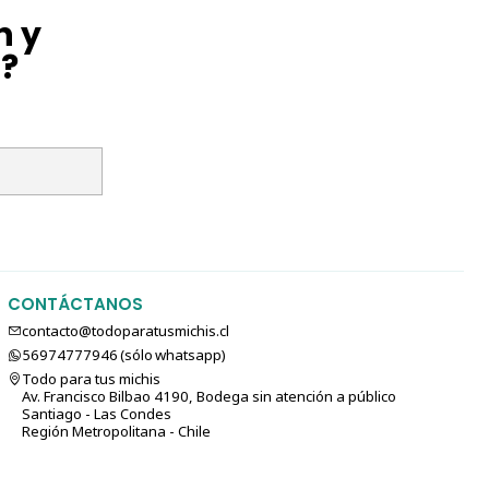
n y
l?
CONTÁCTANOS
contacto@todoparatusmichis.cl
56974777946 (sólo⁣⁣⁣⁣⁣​​​​​​​​​​​​​​​ whatsapp)
Todo para tus michis
Av. Francisco Bilbao 4190, Bodega sin atención a público
Santiago - Las Condes
Región Metropolitana - Chile