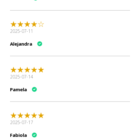
Desenchufa y guarda en lugar seco tras su uso.
Con esta almohadilla, tu compañero felino disfrutará del
2025-07-11
invierno con calorcito y seguridad. ¡La opción ideal para
mantener su bienestar durante los días fríos! 🐾
Alejandra
2025-07-14
Pamela
2025-07-17
Fabiola