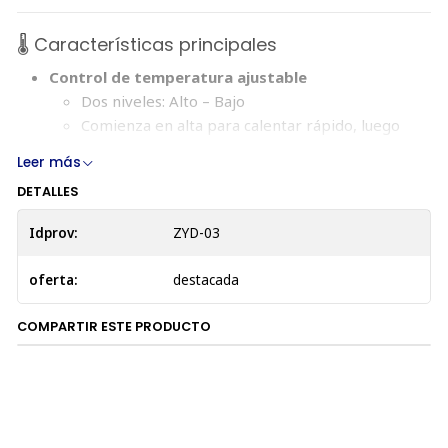
🌡️ Características principales
Control de temperatura ajustable
Dos niveles: Alto – Bajo
Comienza en alta para calentar rápido, luego
baja para mantener el calor constante
Leer más
Material seguro y resistente
DETALLES
Tela
PU impermeable e ignífuga
Tubo anti‑mordida
en el cable
Idprov:
ZYD-03
Protección térmica
con apagado automático
ante sobrecalentamiento
oferta:
destacada
Diseño para uso en interiores
Solo para uso interior
— no colocar sobre
COMPARTIR ESTE PRODUCTO
madera
Fácil de limpiar
y de bajo consumo energético
🐱 Beneficios para tu mascota