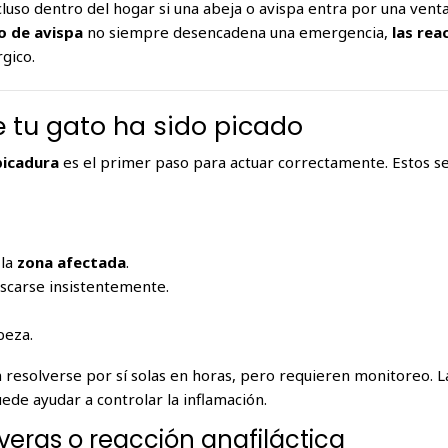
cluso dentro del hogar si una abeja o avispa entra por una vent
o de avispa
no siempre desencadena una emergencia,
las rea
rgico.
e tu gato ha sido picado
picadura
es el primer paso para actuar correctamente. Estos s
 la
zona afectada
.
scarse insistentemente.
beza.
 resolverse por sí solas en horas, pero requieren monitoreo. L
ede ayudar a controlar la inflamación.
veras o reacción anafiláctica