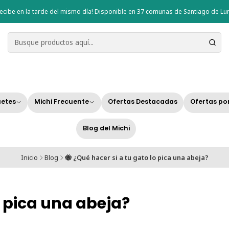
ecibe en la tarde del mismo día! Disponible en 37 comunas de Santiago de Lun
etes
Michi Frecuente
Ofertas Destacadas
Ofertas po
Blog del Michi
Inicio
Blog
🐝 ¿Qué hacer si a tu gato lo pica una abeja?
o pica una abeja?