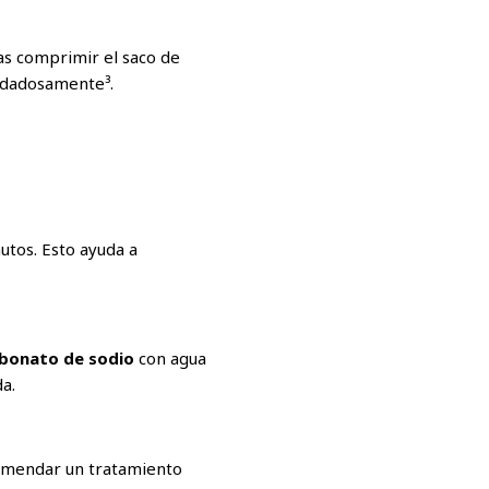
as comprimir el saco de
idadosamente³.
utos. Esto ayuda a
rbonato de sodio
con agua
da.
comendar un tratamiento