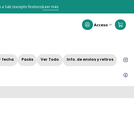
 a Sab (excepto festivos)
Leer más
Acceso
r fecha
Packs
Ver Todo
Info. de envíos y retiros