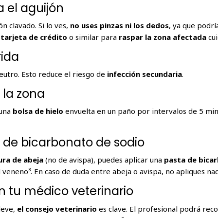
ra el aguijón
ón clavado. Si lo ves,
no uses pinzas ni los dedos
, ya que podrí
a
tarjeta de crédito
o similar para
raspar la zona afectada
cu
rida
neutro. Esto reduce el riesgo de
infección secundaria
.
n la zona
una
bolsa de hielo
envuelta en un paño por intervalos de 5 min
a de bicarbonato de sodio
ura de abeja
(no de avispa), puedes aplicar una
pasta de bica
l veneno³. En caso de duda entre abeja o avispa, no apliques na
n tu médico veterinario
 leve,
el consejo veterinario
es clave. El profesional podrá re