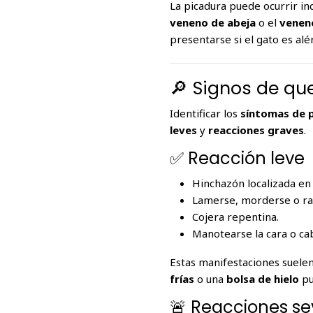
La picadura puede ocurrir in
veneno de abeja
o el
venen
presentarse si el gato es alé
🔎 Signos de qu
Identificar los
síntomas de 
leves
y
reacciones graves
.
✅ Reacción leve
Hinchazón localizada en
Lamerse, morderse o ra
Cojera repentina.
Manotearse la cara o ca
Estas manifestaciones suelen
frías
o una
bolsa de hielo
pu
🚨 Reacciones se