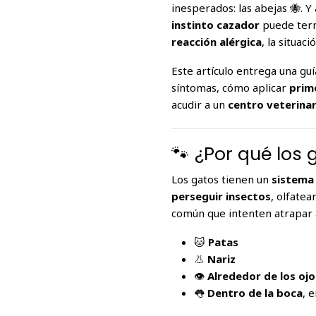
inesperados: las abejas 🐝. 
instinto cazador
puede termi
reacción alérgica
, la situac
Este artículo entrega una g
síntomas, cómo aplicar
prim
acudir a un
centro veterinar
🐾 ¿Por qué los
Los gatos tienen un
sistema
perseguir insectos
, olfate
común que intenten atrapar a
🐱
Patas
👃
Nariz
👁️
Alrededor de los ojo
👅
Dentro de la boca
, 