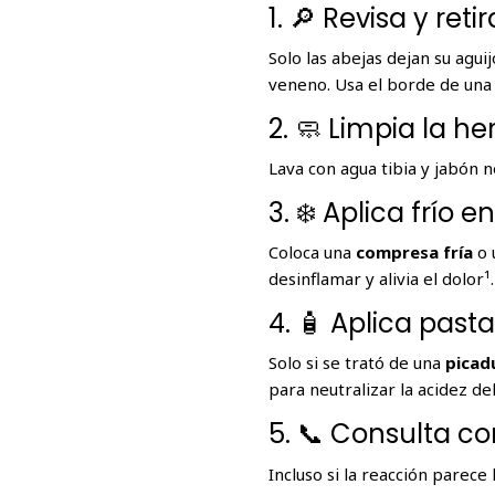
1. 🔎 Revisa y reti
Solo las abejas dejan su aguij
veneno. Usa el borde de un
2. 🧼 Limpia la he
Lava con agua tibia y jabón 
3. ❄️ Aplica frío e
Coloca una
compresa fría
o 
desinflamar y alivia el dolor¹.
4. 🧴 Aplica past
Solo si se trató de una
picad
para neutralizar la acidez de
5. 📞 Consulta co
Incluso si la reacción parece