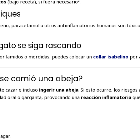
cos
(bajo receta), si fuera necesario².
diques
o, paracetamol u otros antiinflamatorios humanos son tóxico
u gato se siga rascando
por lamidos o mordidas, puedes colocar un
collar isabelino
por 
o se comió una abeja?
te cazar e incluso
ingerir una abeja
. Si esto ocurre, los riesg
idad oral o garganta, provocando una
reacción inflamatoria
que
ragar.