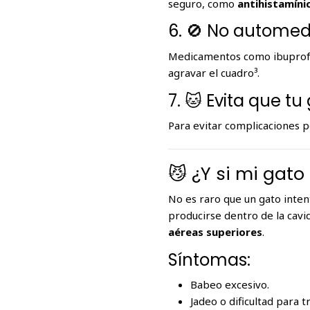
seguro, como
antihistamíni
6. 🚫 No autome
Medicamentos como ibuprofen
agravar el cuadro³.
7. 🐱 Evita que t
Para evitar complicaciones 
😼 ¿Y si mi gat
No es raro que un gato inten
producirse dentro de la cav
aéreas superiores
.
Síntomas:
Babeo excesivo.
Jadeo o dificultad para t