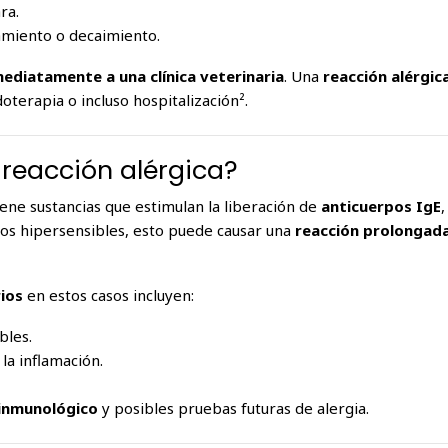
ra.
miento o decaimiento.
ediatamente a una clínica veterinaria
. Una
reacción alérgic
oterapia o incluso hospitalización².
 reacción alérgica?
iene sustancias que estimulan la liberación de
anticuerpos IgE
tos hipersensibles, esto puede causar una
reacción prolongad
ios
en estos casos incluyen:
bles.
la inflamación.
inmunológico
y posibles pruebas futuras de alergia.