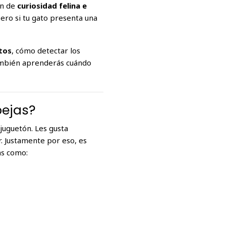
ón de
curiosidad felina e
ero si tu gato presenta una
tos
, cómo detectar los
También aprenderás cuándo
bejas?
uguetón. Les gusta
r. Justamente por eso, es
as como: