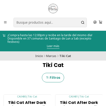
¡Compra hasta las 12:00pm y recibe en la tarde del mismo día!
Disponible en 37 comunas de Santiago de Lun a Sab (excepto
festivos)
Leer más
Inicio
Marcas
Tiki Cat
Tiki Cat
Filtros
CA0480
|
Tiki Cat
CA0481
|
Tiki Cat
-19%
-19%
Tiki Cat After Dark
Tiki Cat After Dark