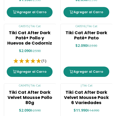
Agregar al Carro
Agregar al Carro
CA0515
|
Tiki Cat
CA0516
|
Tiki Cat
-19%
-19%
Tiki Cat After Dark
Tiki Cat After Dark
Paté+ Pollo y
Paté+ Pato
Huevos de Codorniz
$2.090
$2.590
$2.090
$2.590
(1)
Agregar al Carro
Agregar al Carro
CA0479
|
Tiki Cat
|
Tiki Cat
-19%
-20%
Tiki Cat After Dark
Tiki Cat After Dark
Agotado
Agotado
Velvet Mousse Pollo
Velvet Mousse Pack
80g
6 Variedades
$2.090
$11.990
$2.590
$14.990