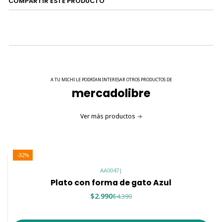
COMPARTIR ESTE PRODUCTO
diversión.
Es muy sencillo de armar.
MEDIDAS:
28 cm de largo con antena x 23 cm
A TU MICHI LE PODRÍAN INTERESAR OTROS PRODUCTOS DE
mercadolibre
Ver más productos
-32%
AA0047
|
Plato con forma de gato Azul
$2.990
$4.390