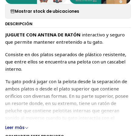
Mostrar stock de ubicaciones
DESCRIPCIÓN
JUGUETE CON ANTENA DE RATÓN
interactivo y seguro
que permite mantener entretenido a tu gato.
Consiste en dos platos separados de plástico resistente,
que entre ellos se encuentra una pelota con un cascabel
interno.
Tu gato podrá jugar con la pelota desde la separación de
ambos platos o desde el plato superior que contiene
orificios con diversas formas. En su parte superior, posee
un resorte donde, en su extremo, tiene un ratón de
peluche que contiene pelotitas internas que generan
sonido al moverse cuando tu gato interactúa con el
resorte o directamente con el ratón, lo que le otorga un
Leer más
aspecto atractivo a los felinos, provocando curiosidad y