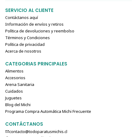
SERVICIO AL CLIENTE
🌱 Ingredientes destacados
Contáctanos aquí
Pollo deshuesado, harina de pollo, guisantes, lentejas,
Información de envíos y retiros
avena, cebada perlada, grasa de pollo, pollo liofilizado,
Política de devoluciones y reembolso
calabaza, batata, manzana, zanahoria, arándanos azules y
Términos y Condiciones
rojos, hígado de bacalao liofilizado, mejillón verde, algas
Política de privacidad
marinas, aceite de pescado, jengibre, extracto de yucca y
Acerca de nosotros
más.
CATEGORIAS PRINCIPALES
Alimentos
Accesorios
✨ Dale a tu michi esterilizado o indoor una dieta deliciosa,
Arena Sanitaria
saludable y adaptada a su estilo de vida.
Cuidados
¡Encuéntralo en Todo para tus Michis y mejora su
Juguetes
bienestar día a día!
😻
Blog del Michi
Programa Compra Automática Michi Frecuente
CONTÁCTANOS
contacto@todoparatusmichis.cl