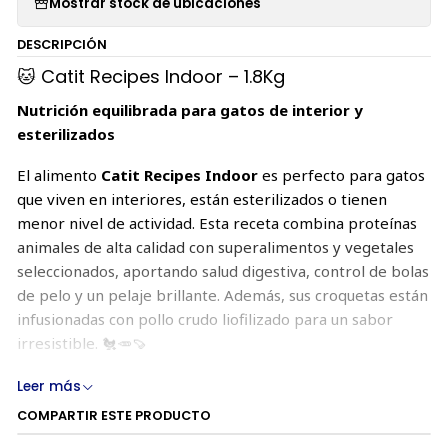
Mostrar stock de ubicaciones
DESCRIPCIÓN
🐱 Catit Recipes Indoor – 1.8Kg
Nutrición equilibrada para gatos de interior y
esterilizados
El alimento
Catit Recipes Indoor
es perfecto para gatos
que viven en interiores, están esterilizados o tienen
menor nivel de actividad. Esta receta combina proteínas
animales de alta calidad con superalimentos y vegetales
seleccionados, aportando salud digestiva, control de bolas
de pelo y un pelaje brillante. Además, sus croquetas están
infusionadas con pollo crudo liofilizado para un sabor
irresistible. 🐔🥕🍠
Leer más
🥇 Beneficios clave
COMPARTIR ESTE PRODUCTO
🐓
Alta en proteína animal
: Ayuda a mantener una