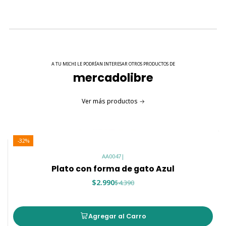
masa muscular magra.
🍗
Croquetas con pollo liofilizado
: Más sabor, más
nutrición.
🧡
Digestión sana y menos bolas de pelo
: Ideal para
gatos de interior.
A TU MICHI LE PODRÍAN INTERESAR OTROS PRODUCTOS DE
🌿
Ingredientes naturales y locales
: Sin colorantes
mercadolibre
ni saborizantes artificiales.
✨
Pelaje brillante
gracias a los omegas y
Ver más productos
superalimentos funcionales.
🐾 Compatible con comederos Catit.
-32%
🧬 Composición garantizada
AA0047
|
Componente
Valor
Plato con forma de gato Azul
Proteína Bruta
34%
$2.990
$4.390
Grasa Bruta
15%
Fibra Bruta
5%
Agregar al Carro
Humedad
10%